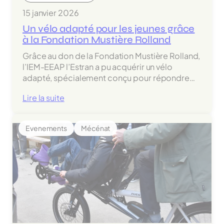
15 janvier 2026
Un vélo adapté pour les jeunes grâce
à la Fondation Mustière Rolland
Grâce au don de la Fondation Mustière Rolland,
l’IEM-EEAP l’Estran a pu acquérir un vélo
adapté, spécialement conçu pour répondre…
:
Lire la suite
Un
vélo
Evenements
Mécénat
adapté
pour
les
jeunes
grâce
à
la
Fondation
Mustière