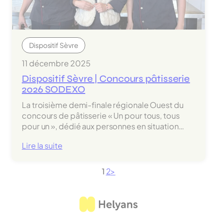
pour
favoriser
la
mobilité
Dispositif Sèvre
des
jeunes
11 décembre 2025
accompagnés
Dispositif Sèvre | Concours pâtisserie
2026 SODEXO
La troisième demi-finale régionale Ouest du
concours de pâtisserie « Un pour tous, tous
pour un », dédié aux personnes en situation…
:
Lire la suite
Dispositif
Sèvre
1
2
>
|
Concours
pâtisserie
2026