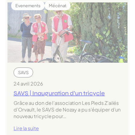
|
Evenements
Mécénat
Rapport
d’activité
2025
SAVS
24 avril 2026
SAVS | Inauguration d’un tricycle
Grâce au don de l’association Les Pieds Z’ailés
d’Orvault, le SAVS de Nozay a pu s’équiper d’un
nouveau tricycle pour…
:
Lire la suite
SAVS