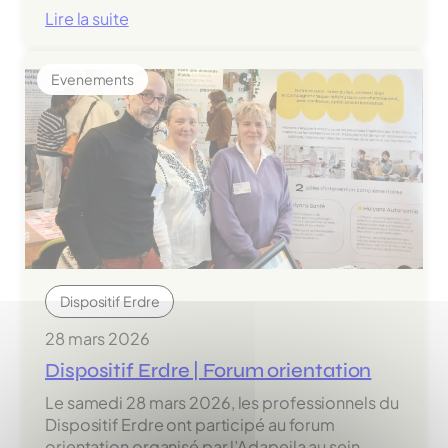
:
Lire la suite
Dispositif
Sèvre
Evenements
|
Victoire
de
Manon
au
Concours
pâtisserie
Dispositif Erdre
28 mars 2026
Dispositif Erdre | Forum orientation
Le samedi 28 mars 2026, les professionnels du
Dispositif Erdre ont participé au forum
orientation organisé par l’Adapeila au sein…