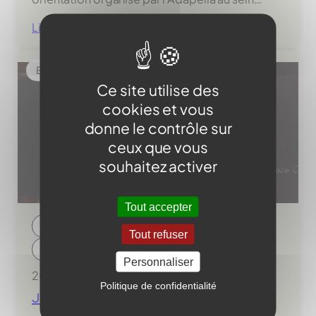
:
Lire la suite
Dispositif
Erdre
Evenements
|
Ce site utilise des
Forum
orientation
cookies et vous
donne le contrôle sur
ceux que vous
souhaitez activer
Tout accepter
Dispositif Loire
Dispositif Erdre
Tout refuser
Dispositif Sèvre
Personnaliser
20 mars 2026
Politique de confidentialité
Journée Helyans Autonomie Enfants