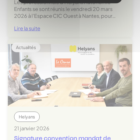
Les professionnels d’Helyans Autonomie
Enfants se sont réunis le vendredi 20 mars
2026 à l’Espace CIC Ouest à Nantes, pour…
:
Lire la suite
Journée
Helyans
Actualités
Autonomie
Enfants
Helyans
21 janvier 2026
Signature convention mandat de