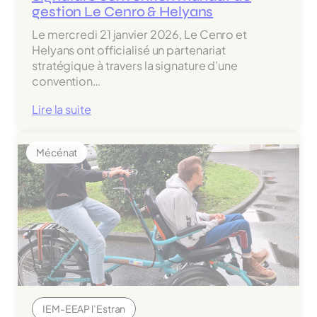
gestion Le Cenro & Helyans
Le mercredi 21 janvier 2026, Le Cenro et
Helyans ont officialisé un partenariat
stratégique à travers la signature d’une
convention…
:
Lire la suite
Signature
convention
Mécénat
mandat
de
gestion
Le
Cenro
&
Helyans
IEM-EEAP l’Estran