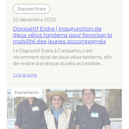
Rolland
Dispositif Erdre
22 décembre 2025
Dispositif Erdre | Inauguration de
deux vélos tandems pour favoriser la
mobilité des jeunes accompagnés
Le Dispositif Erdre à Carquefou s’est
récemment doté de deux vélos tandems, afin
de rendre la pratique du vélo accessible…
:
Lire la suite
Dispositif
Erdre
Evenements
|
Inauguration
de
deux
vélos
tandems