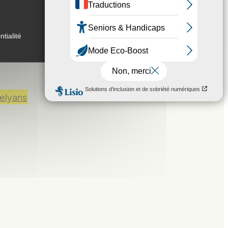
nt des personnes
ntialité
oire-Atlantique
Helyans