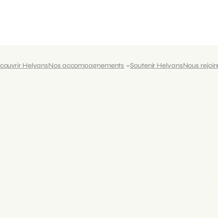
couvrir Helyans
Nos accompagnements
Soutenir Helyans
Nous rejoi