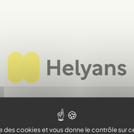
ompagner la 
éler les possi
ise des cookies et vous donne le contrôle sur 