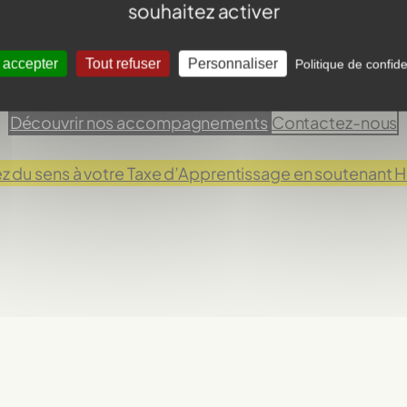
souhaitez activer
 engagée pour l’accompagnement et l’épanouisseme
 accepter
Tout refuser
Personnaliser
Politique de confide
r le handicap, la maladie ou les accidents de la vie en L
Découvrir nos accompagnements
Contactez-nous
 du sens à votre Taxe d’Apprentissage en soutenant 