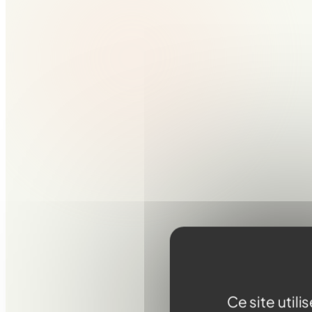
Acc
rév
Ce site util