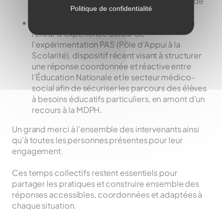
contexte dans lequel nous accompagnons de
Politique de confidentialité
plus en plus d’enfants et de jeunes TSA.
L’Association
GEIST Mayenne
a partagé son
retour d’expérience autour de
l’expérimentation PAS (Pôle d’Appui à la
Scolarité), dispositif récent visant à structurer
une réponse coordonnée et réactive entre
l’Éducation Nationale et le secteur médico-
social afin de sécuriser les parcours des élèves
à besoins éducatifs particuliers, en amont d’un
recours à la MDPH.
Un grand merci à l’ensemble des intervenants ainsi
qu’à toutes les personnes présentes pour leur
engagement.
Ces temps collectifs restent essentiels pour
partager les pratiques et construire ensemble des
réponses accessibles, coordonnées et adaptées à
chaque situation.