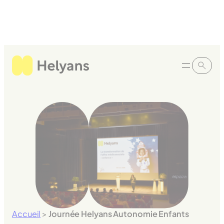
Panneau de gestion des cookies
Aller
au
contenu
Accueil
>
Journée Helyans Autonomie Enfants